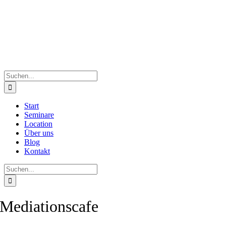
Zum
Inhalt
springen
Suche
nach:
Start
Seminare
Location
Über uns
Blog
Kontakt
Suche
nach:
Mediationscafe